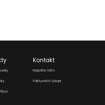
kty
Kontakt
ousky
Napište nám
sky
Fakturační údaje
říbor