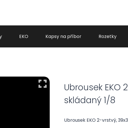
y
EKO
Kapsy na příbor
Rozetky
Ubrousek EKO 2
skládaný 1/8
Ubrousek EKO 2-vrstvý, 39x