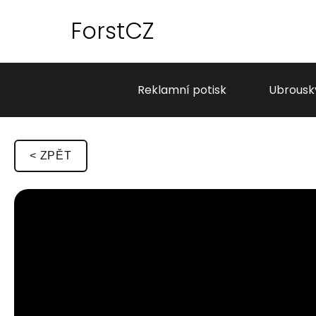
ForstCZ
Reklamní potisk
Ubrousk
< ZPĚT